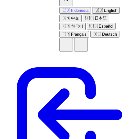
🇮🇩 Indonesia
🇬🇧 English
🇨🇳 中文
🇯🇵 日本語
🇰🇷 한국어
🇪🇸 Español
🇫🇷 Français
🇩🇪 Deutsch