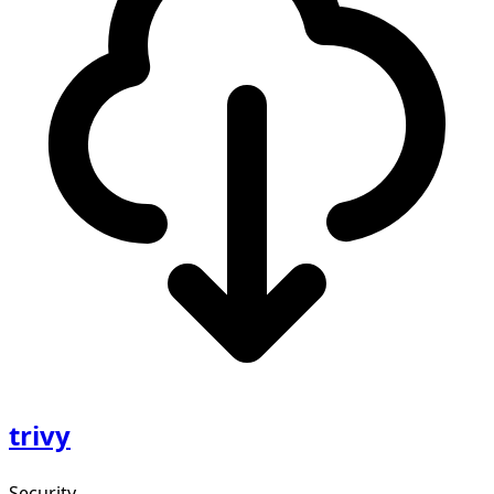
trivy
Security