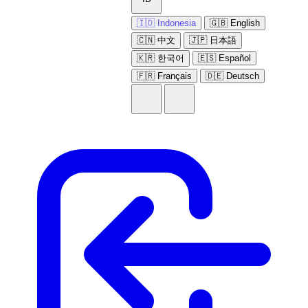
🇮🇩 Indonesia
🇬🇧 English
🇨🇳 中文
🇯🇵 日本語
🇰🇷 한국어
🇪🇸 Español
🇫🇷 Français
🇩🇪 Deutsch