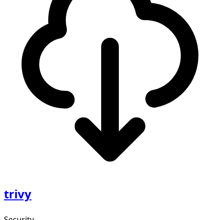
trivy
Security