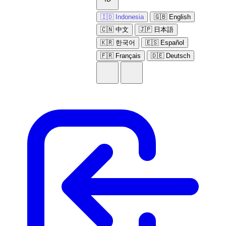
🇮🇩 Indonesia
🇬🇧 English
🇨🇳 中文
🇯🇵 日本語
🇰🇷 한국어
🇪🇸 Español
🇫🇷 Français
🇩🇪 Deutsch