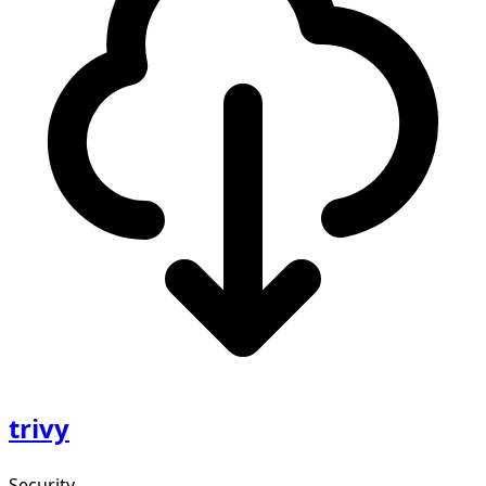
trivy
Security