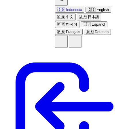
🇮🇩 Indonesia
🇬🇧 English
🇨🇳 中文
🇯🇵 日本語
🇰🇷 한국어
🇪🇸 Español
🇫🇷 Français
🇩🇪 Deutsch