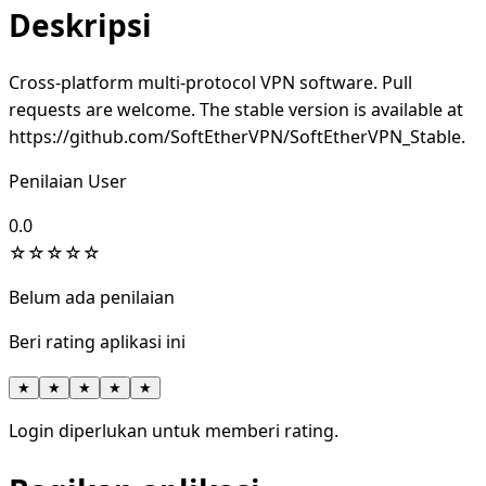
Deskripsi
Cross-platform multi-protocol VPN software. Pull
requests are welcome. The stable version is available at
https://github.com/SoftEtherVPN/SoftEtherVPN_Stable.
Penilaian User
0.0
☆
☆
☆
☆
☆
Belum ada penilaian
Beri rating aplikasi ini
★
★
★
★
★
Login diperlukan untuk memberi rating.