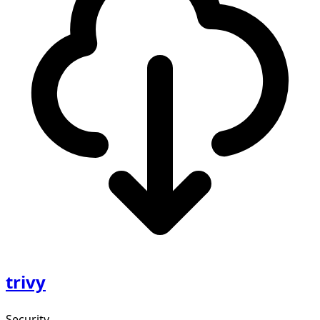
trivy
Security