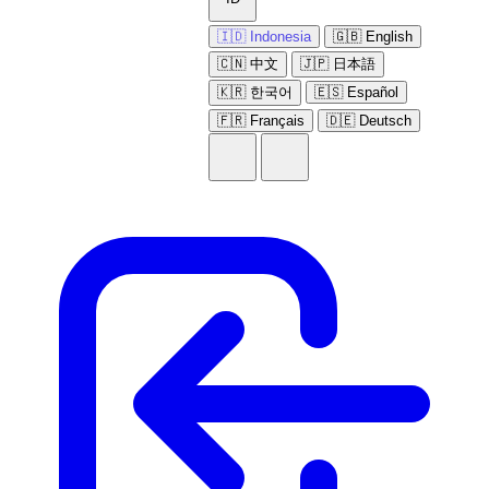
🇮🇩 Indonesia
🇬🇧 English
🇨🇳 中文
🇯🇵 日本語
🇰🇷 한국어
🇪🇸 Español
🇫🇷 Français
🇩🇪 Deutsch