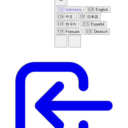
🇮🇩 Indonesia
🇬🇧 English
🇨🇳 中文
🇯🇵 日本語
🇰🇷 한국어
🇪🇸 Español
🇫🇷 Français
🇩🇪 Deutsch