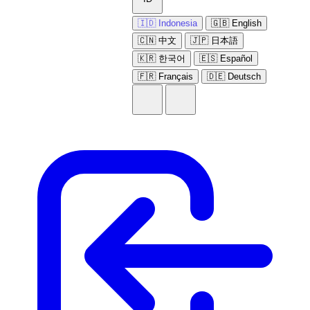
🇮🇩 Indonesia
🇬🇧 English
🇨🇳 中文
🇯🇵 日本語
🇰🇷 한국어
🇪🇸 Español
🇫🇷 Français
🇩🇪 Deutsch