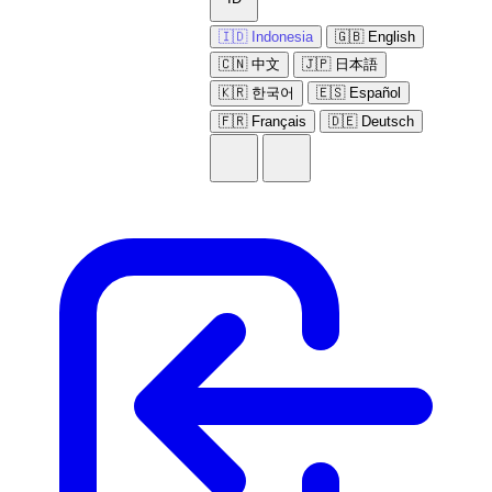
🇮🇩 Indonesia
🇬🇧 English
🇨🇳 中文
🇯🇵 日本語
🇰🇷 한국어
🇪🇸 Español
🇫🇷 Français
🇩🇪 Deutsch