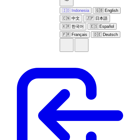
🇮🇩 Indonesia
🇬🇧 English
🇨🇳 中文
🇯🇵 日本語
🇰🇷 한국어
🇪🇸 Español
🇫🇷 Français
🇩🇪 Deutsch