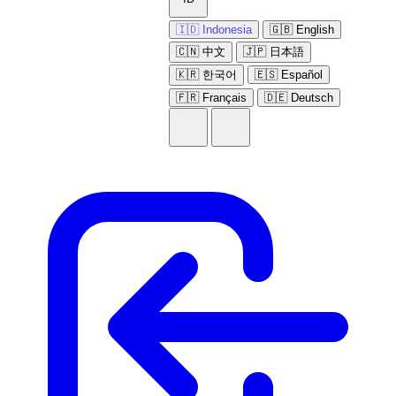
🇮🇩 Indonesia
🇬🇧 English
🇨🇳 中文
🇯🇵 日本語
🇰🇷 한국어
🇪🇸 Español
🇫🇷 Français
🇩🇪 Deutsch