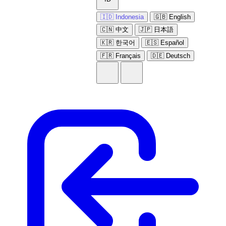
🇮🇩 Indonesia
🇬🇧 English
🇨🇳 中文
🇯🇵 日本語
🇰🇷 한국어
🇪🇸 Español
🇫🇷 Français
🇩🇪 Deutsch