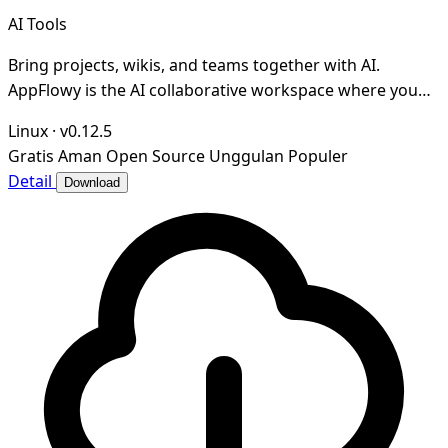
AI Tools
Bring projects, wikis, and teams together with AI.
AppFlowy is the AI collaborative workspace where you
achieve more without losing control of your da
Linux
·
v0.12.5
Gratis
Aman
Open Source
Unggulan
Populer
Detail
Download