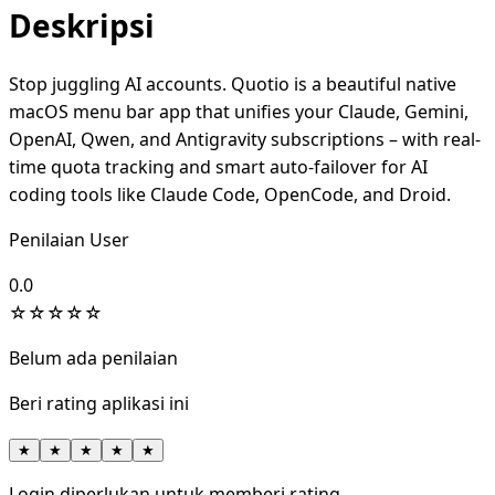
Deskripsi
Stop juggling AI accounts. Quotio is a beautiful native
macOS menu bar app that unifies your Claude, Gemini,
OpenAI, Qwen, and Antigravity subscriptions – with real-
time quota tracking and smart auto-failover for AI
coding tools like Claude Code, OpenCode, and Droid.
Penilaian User
0.0
☆
☆
☆
☆
☆
Belum ada penilaian
Beri rating aplikasi ini
★
★
★
★
★
Login diperlukan untuk memberi rating.