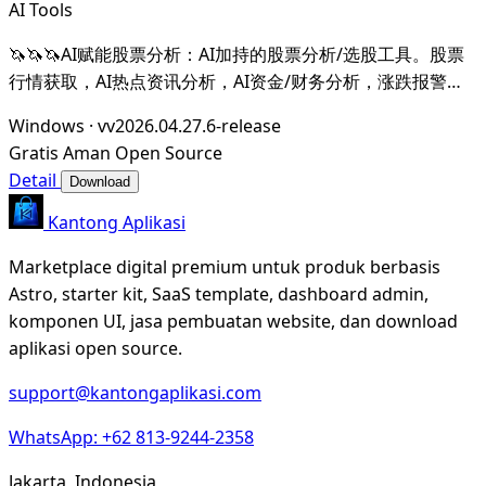
AI Tools
🦄🦄🦄AI赋能股票分析：AI加持的股票分析/选股工具。股票
行情获取，AI热点资讯分析，AI资金/财务分析，涨跌报警推
送。支持A股，港股，美股。支持市场整体/个股情绪分析，AI
Windows
·
vv2026.04.27.6-release
辅助选股等。数据全部保留在本地。支持DeepSeek，
Gratis
Aman
Open Source
OpenAI， Ollama，LMStudio，AnythingL
Detail
Download
Kantong Aplikasi
Marketplace digital premium untuk produk berbasis
Astro, starter kit, SaaS template, dashboard admin,
komponen UI, jasa pembuatan website, dan download
aplikasi open source.
support@kantongaplikasi.com
WhatsApp: +62 813-9244-2358
Jakarta, Indonesia