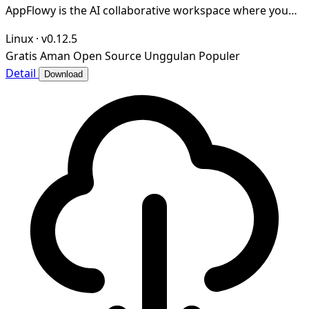
AppFlowy is the AI collaborative workspace where you
achieve more without losing control of your da
Linux
·
v0.12.5
Gratis
Aman
Open Source
Unggulan
Populer
Detail
Download