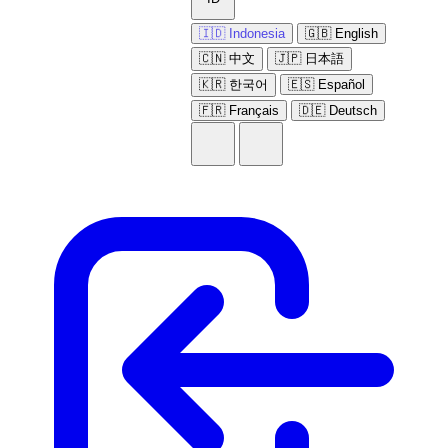
🇮🇩 Indonesia
🇬🇧 English
🇨🇳 中文
🇯🇵 日本語
🇰🇷 한국어
🇪🇸 Español
🇫🇷 Français
🇩🇪 Deutsch