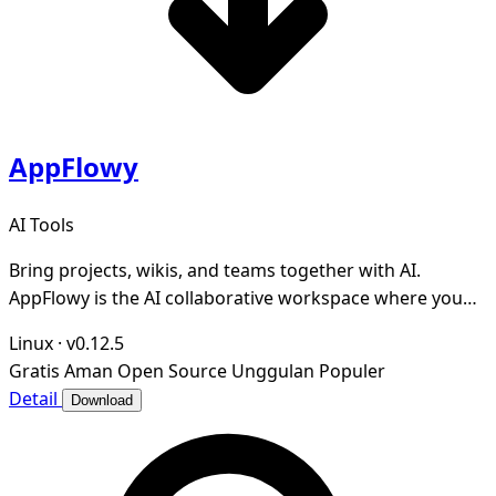
AppFlowy
AI Tools
Bring projects, wikis, and teams together with AI.
AppFlowy is the AI collaborative workspace where you
achieve more without losing control of your da
Linux
·
v0.12.5
Gratis
Aman
Open Source
Unggulan
Populer
Detail
Download