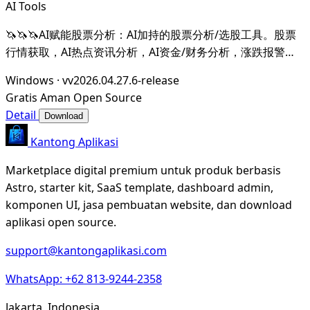
AI Tools
🦄🦄🦄AI赋能股票分析：AI加持的股票分析/选股工具。股票
行情获取，AI热点资讯分析，AI资金/财务分析，涨跌报警推
送。支持A股，港股，美股。支持市场整体/个股情绪分析，AI
Windows
·
vv2026.04.27.6-release
辅助选股等。数据全部保留在本地。支持DeepSeek，
Gratis
Aman
Open Source
OpenAI， Ollama，LMStudio，AnythingL
Detail
Download
Kantong Aplikasi
Marketplace digital premium untuk produk berbasis
Astro, starter kit, SaaS template, dashboard admin,
komponen UI, jasa pembuatan website, dan download
aplikasi open source.
support@kantongaplikasi.com
WhatsApp: +62 813-9244-2358
Jakarta, Indonesia