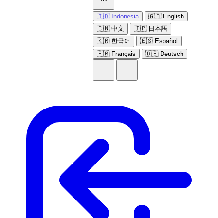
🇮🇩 Indonesia
🇬🇧 English
🇨🇳 中文
🇯🇵 日本語
🇰🇷 한국어
🇪🇸 Español
🇫🇷 Français
🇩🇪 Deutsch