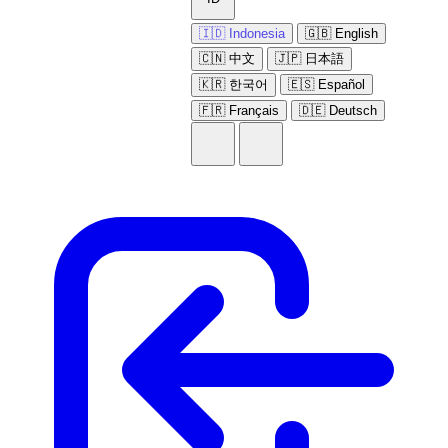
🇮🇩 Indonesia
🇬🇧 English
🇨🇳 中文
🇯🇵 日本語
🇰🇷 한국어
🇪🇸 Español
🇫🇷 Français
🇩🇪 Deutsch