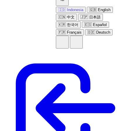
🇮🇩 Indonesia
🇬🇧 English
🇨🇳 中文
🇯🇵 日本語
🇰🇷 한국어
🇪🇸 Español
🇫🇷 Français
🇩🇪 Deutsch