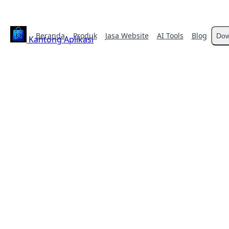
Beranda
Produk
Jasa Website
AI Tools
Blog
Dow
Kantong Aplikasi