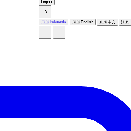
Logout
ID
🇮🇩 Indonesia
🇬🇧 English
🇨🇳 中文
🇯