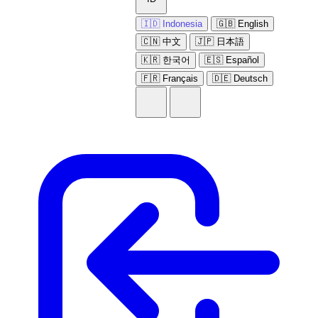
🇮🇩 Indonesia
🇬🇧 English
🇨🇳 中文
🇯🇵 日本語
🇰🇷 한국어
🇪🇸 Español
🇫🇷 Français
🇩🇪 Deutsch