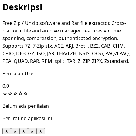
Deskripsi
Free Zip / Unzip software and Rar file extractor. Cross-
platform file and archive manager. Features volume
spanning, compression, authenticated encryption.
Supports 7Z, 7-Zip sfx, ACE, ARJ, Brotli, BZ2, CAB, CHM,
CPIO, DEB, GZ, ISO, JAR, LHA/LZH, NSIS, OOo, PAQ/LPAQ,
PEA, QUAD, RAR, RPM, split, TAR, Z, ZIP, ZIPX, Zstandard.
Penilaian User
0.0
☆
☆
☆
☆
☆
Belum ada penilaian
Beri rating aplikasi ini
★
★
★
★
★