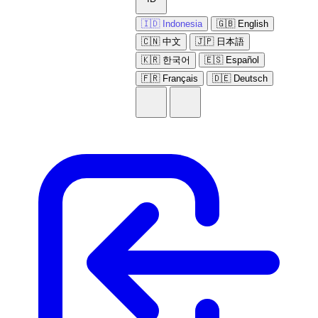
🇮🇩 Indonesia
🇬🇧 English
🇨🇳 中文
🇯🇵 日本語
🇰🇷 한국어
🇪🇸 Español
🇫🇷 Français
🇩🇪 Deutsch