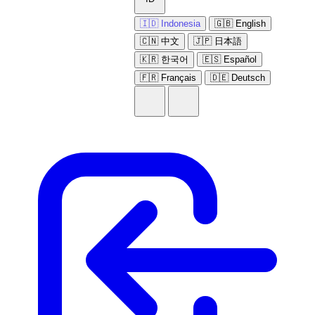
🇮🇩 Indonesia
🇬🇧 English
🇨🇳 中文
🇯🇵 日本語
🇰🇷 한국어
🇪🇸 Español
🇫🇷 Français
🇩🇪 Deutsch