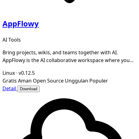
AppFlowy
AI Tools
Bring projects, wikis, and teams together with AI.
AppFlowy is the AI collaborative workspace where you
achieve more without losing control of your da
Linux
·
v0.12.5
Gratis
Aman
Open Source
Unggulan
Populer
Detail
Download