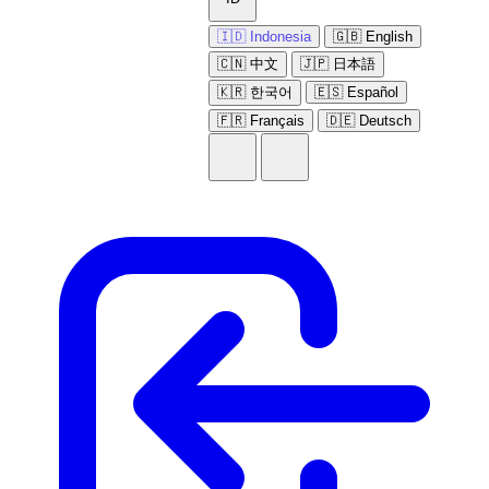
🇮🇩 Indonesia
🇬🇧 English
🇨🇳 中文
🇯🇵 日本語
🇰🇷 한국어
🇪🇸 Español
🇫🇷 Français
🇩🇪 Deutsch