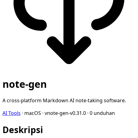
note-gen
A cross-platform Markdown AI note-taking software.
AI Tools
·
macOS
·
vnote-gen-v0.31.0
·
0 unduhan
Deskripsi