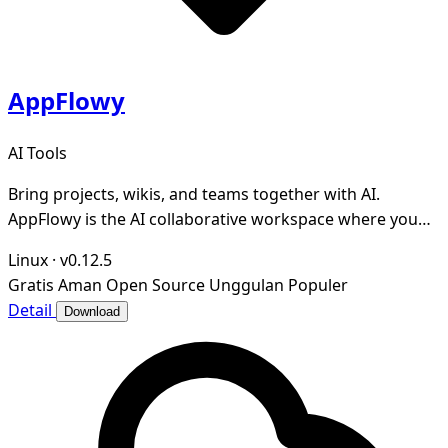
AppFlowy
AI Tools
Bring projects, wikis, and teams together with AI.
AppFlowy is the AI collaborative workspace where you
achieve more without losing control of your da
Linux
·
v0.12.5
Gratis
Aman
Open Source
Unggulan
Populer
Detail
Download