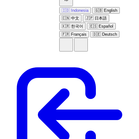
🇮🇩 Indonesia
🇬🇧 English
🇨🇳 中文
🇯🇵 日本語
🇰🇷 한국어
🇪🇸 Español
🇫🇷 Français
🇩🇪 Deutsch