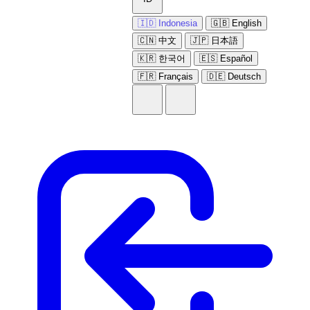
🇮🇩 Indonesia
🇬🇧 English
🇨🇳 中文
🇯🇵 日本語
🇰🇷 한국어
🇪🇸 Español
🇫🇷 Français
🇩🇪 Deutsch