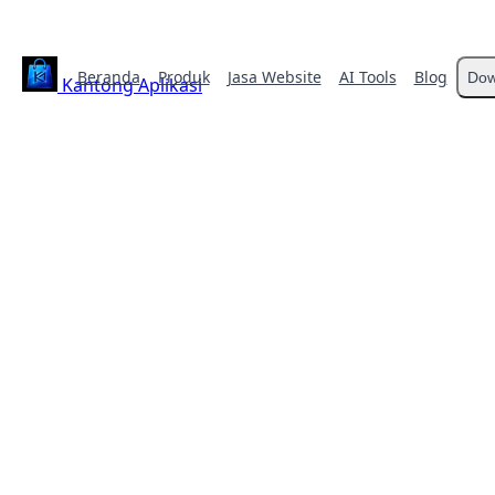
Beranda
Produk
Jasa Website
AI Tools
Blog
Dow
Kantong Aplikasi