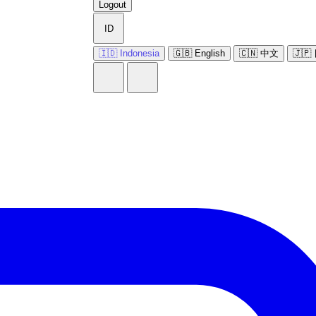
Logout
ID
🇮🇩 Indonesia
🇬🇧 English
🇨🇳 中文
🇯