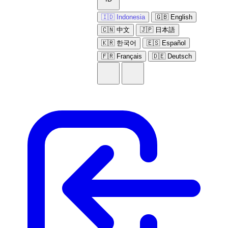
🇮🇩 Indonesia
🇬🇧 English
🇨🇳 中文
🇯🇵 日本語
🇰🇷 한국어
🇪🇸 Español
🇫🇷 Français
🇩🇪 Deutsch