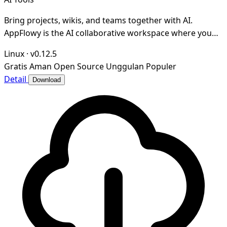
Bring projects, wikis, and teams together with AI.
AppFlowy is the AI collaborative workspace where you
achieve more without losing control of your da
Linux
·
v0.12.5
Gratis
Aman
Open Source
Unggulan
Populer
Detail
Download