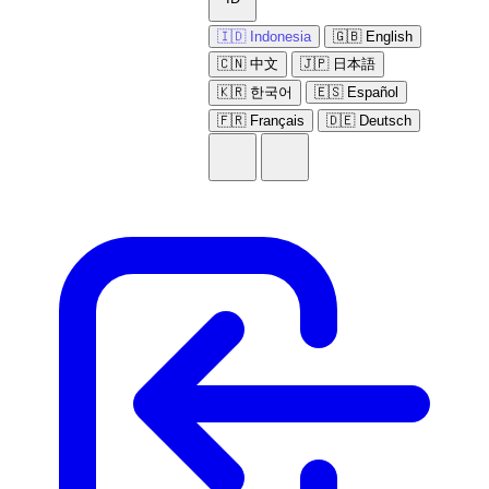
🇮🇩 Indonesia
🇬🇧 English
🇨🇳 中文
🇯🇵 日本語
🇰🇷 한국어
🇪🇸 Español
🇫🇷 Français
🇩🇪 Deutsch