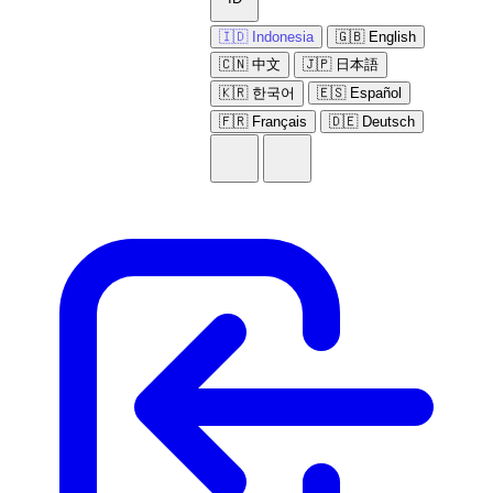
🇮🇩 Indonesia
🇬🇧 English
🇨🇳 中文
🇯🇵 日本語
🇰🇷 한국어
🇪🇸 Español
🇫🇷 Français
🇩🇪 Deutsch