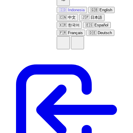
🇮🇩 Indonesia
🇬🇧 English
🇨🇳 中文
🇯🇵 日本語
🇰🇷 한국어
🇪🇸 Español
🇫🇷 Français
🇩🇪 Deutsch