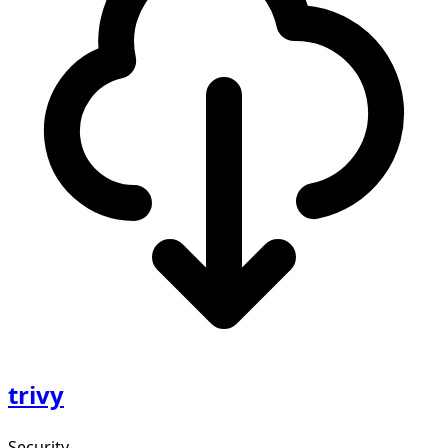
trivy
Security