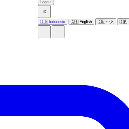
Logout
ID
🇮🇩 Indonesia
🇬🇧 English
🇨🇳 中文
🇯