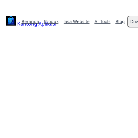
Beranda
Produk
Jasa Website
AI Tools
Blog
Dow
Kantong Aplikasi