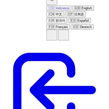
🇮🇩 Indonesia
🇬🇧 English
🇨🇳 中文
🇯🇵 日本語
🇰🇷 한국어
🇪🇸 Español
🇫🇷 Français
🇩🇪 Deutsch