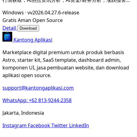
送。支持A股，港股，美股。支持市场整体/个股情绪分析，AI
Windows
·
vv2026.04.27.6-release
辅助选股等。数据全部保留在本地。支持DeepSeek，
Gratis
Aman
Open Source
OpenAI， Ollama，LMStudio，AnythingL
Detail
Download
Kantong Aplikasi
Marketplace digital premium untuk produk berbasis
Astro, starter kit, SaaS template, dashboard admin,
komponen UI, jasa pembuatan website, dan download
aplikasi open source.
support@kantongaplikasi.com
WhatsApp: +62 813-9244-2358
Jakarta, Indonesia
Instagram
Facebook
Twitter
LinkedIn