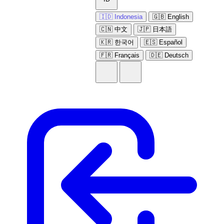
🇮🇩 Indonesia
🇬🇧 English
🇨🇳 中文
🇯🇵 日本語
🇰🇷 한국어
🇪🇸 Español
🇫🇷 Français
🇩🇪 Deutsch