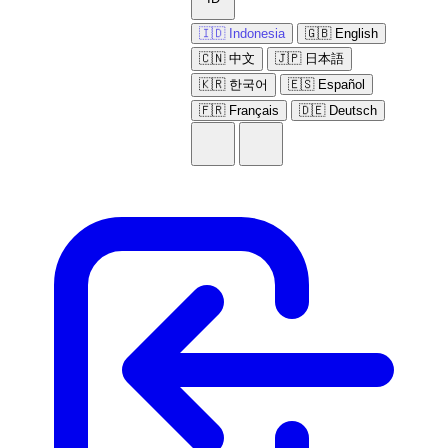
🇮🇩 Indonesia
🇬🇧 English
🇨🇳 中文
🇯🇵 日本語
🇰🇷 한국어
🇪🇸 Español
🇫🇷 Français
🇩🇪 Deutsch