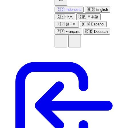
🇮🇩 Indonesia
🇬🇧 English
🇨🇳 中文
🇯🇵 日本語
🇰🇷 한국어
🇪🇸 Español
🇫🇷 Français
🇩🇪 Deutsch