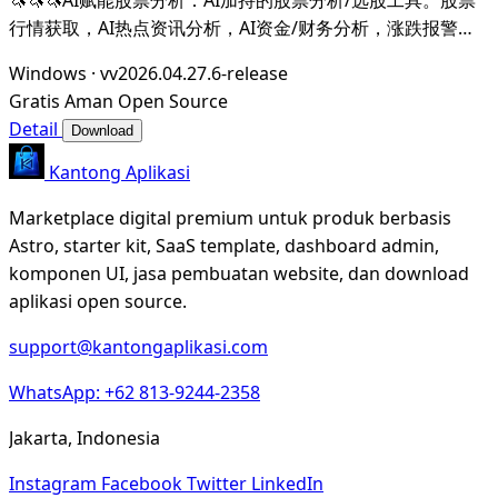
行情获取，AI热点资讯分析，AI资金/财务分析，涨跌报警推
送。支持A股，港股，美股。支持市场整体/个股情绪分析，AI
Windows
·
vv2026.04.27.6-release
辅助选股等。数据全部保留在本地。支持DeepSeek，
Gratis
Aman
Open Source
OpenAI， Ollama，LMStudio，AnythingL
Detail
Download
Kantong Aplikasi
Marketplace digital premium untuk produk berbasis
Astro, starter kit, SaaS template, dashboard admin,
komponen UI, jasa pembuatan website, dan download
aplikasi open source.
support@kantongaplikasi.com
WhatsApp: +62 813-9244-2358
Jakarta, Indonesia
Instagram
Facebook
Twitter
LinkedIn