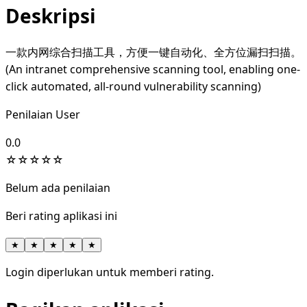
Deskripsi
一款内网综合扫描工具，方便一键自动化、全方位漏扫扫描。
(An intranet comprehensive scanning tool, enabling one-
click automated, all-round vulnerability scanning)
Penilaian User
0.0
☆
☆
☆
☆
☆
Belum ada penilaian
Beri rating aplikasi ini
★
★
★
★
★
Login diperlukan untuk memberi rating.