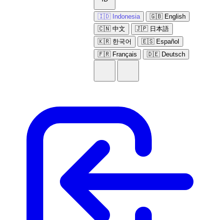
🇮🇩 Indonesia
🇬🇧 English
🇨🇳 中文
🇯🇵 日本語
🇰🇷 한국어
🇪🇸 Español
🇫🇷 Français
🇩🇪 Deutsch