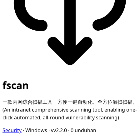
fscan
一款内网综合扫描工具，方便一键自动化、全方位漏扫扫描。
(An intranet comprehensive scanning tool, enabling one-
click automated, all-round vulnerability scanning)
Security
·
Windows
·
vv2.2.0
·
0 unduhan