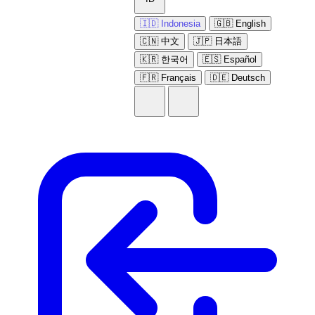
🇮🇩 Indonesia
🇬🇧 English
🇨🇳 中文
🇯🇵 日本語
🇰🇷 한국어
🇪🇸 Español
🇫🇷 Français
🇩🇪 Deutsch