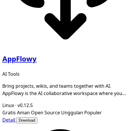
AppFlowy
AI Tools
Bring projects, wikis, and teams together with AI.
AppFlowy is the AI collaborative workspace where you
achieve more without losing control of your da
Linux
·
v0.12.5
Gratis
Aman
Open Source
Unggulan
Populer
Detail
Download