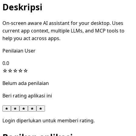
Deskripsi
On-screen aware AI assistant for your desktop. Uses
current app context, multiple LLMs, and MCP tools to
help you act across apps.
Penilaian User
0.0
☆
☆
☆
☆
☆
Belum ada penilaian
Beri rating aplikasi ini
★
★
★
★
★
Login diperlukan untuk memberi rating.