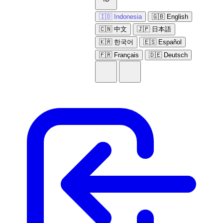
🇮🇩 Indonesia
🇬🇧 English
🇨🇳 中文
🇯🇵 日本語
🇰🇷 한국어
🇪🇸 Español
🇫🇷 Français
🇩🇪 Deutsch