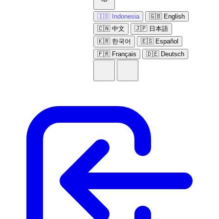
🇮🇩 Indonesia
🇬🇧 English
🇨🇳 中文
🇯🇵 日本語
🇰🇷 한국어
🇪🇸 Español
🇫🇷 Français
🇩🇪 Deutsch