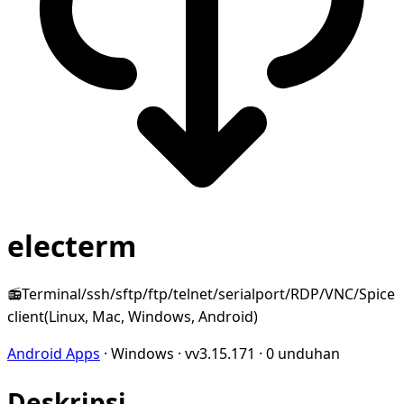
electerm
📻Terminal/ssh/sftp/ftp/telnet/serialport/RDP/VNC/Spice
client(Linux, Mac, Windows, Android)
Android Apps
·
Windows
·
vv3.15.171
·
0 unduhan
Deskripsi