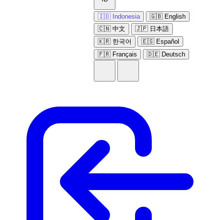
🇮🇩 Indonesia
🇬🇧 English
🇨🇳 中文
🇯🇵 日本語
🇰🇷 한국어
🇪🇸 Español
🇫🇷 Français
🇩🇪 Deutsch