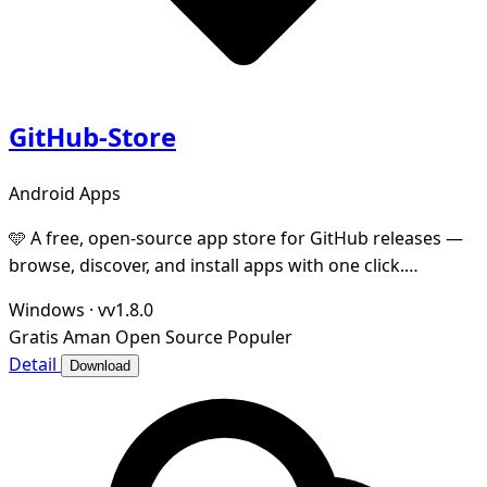
GitHub-Store
Android Apps
🩵 A free, open-source app store for GitHub releases —
browse, discover, and install apps with one click.
Powered by Kotlin and Compose Multiplatform
Windows
·
vv1.8.0
Gratis
Aman
Open Source
Populer
Detail
Download