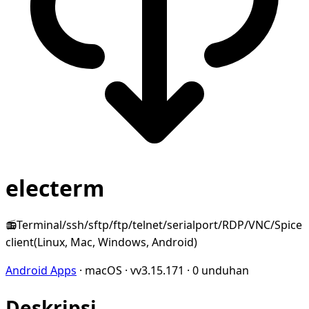
electerm
📻Terminal/ssh/sftp/ftp/telnet/serialport/RDP/VNC/Spice
client(Linux, Mac, Windows, Android)
Android Apps
·
macOS
·
vv3.15.171
·
0 unduhan
Deskripsi