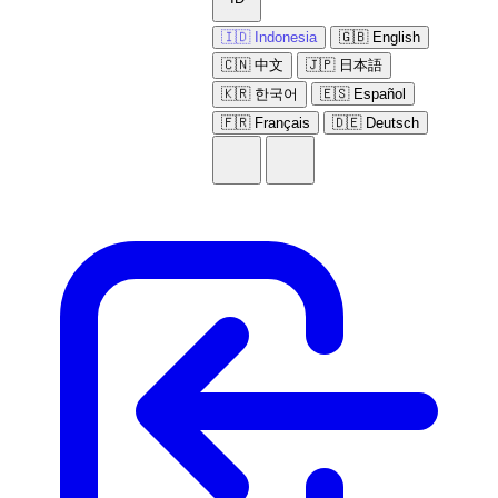
🇮🇩 Indonesia
🇬🇧 English
🇨🇳 中文
🇯🇵 日本語
🇰🇷 한국어
🇪🇸 Español
🇫🇷 Français
🇩🇪 Deutsch