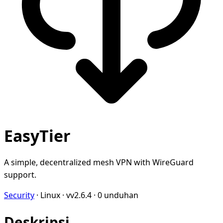
EasyTier
A simple, decentralized mesh VPN with WireGuard
support.
Security
·
Linux
·
vv2.6.4
·
0 unduhan
Deskripsi