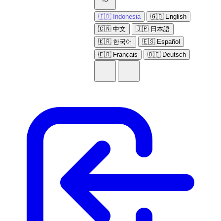
🇮🇩 Indonesia
🇬🇧 English
🇨🇳 中文
🇯🇵 日本語
🇰🇷 한국어
🇪🇸 Español
🇫🇷 Français
🇩🇪 Deutsch