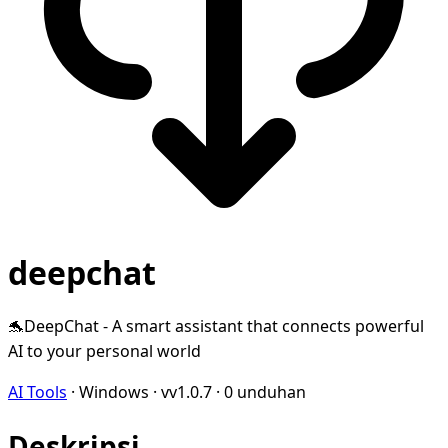
deepchat
🐬DeepChat - A smart assistant that connects powerful
AI to your personal world
AI Tools
·
Windows
·
vv1.0.7
·
0 unduhan
Deskripsi