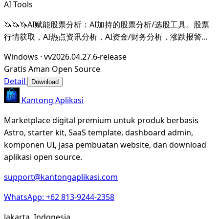
AI Tools
🦄🦄🦄AI赋能股票分析：AI加持的股票分析/选股工具。股票
行情获取，AI热点资讯分析，AI资金/财务分析，涨跌报警推
送。支持A股，港股，美股。支持市场整体/个股情绪分析，AI
Windows
·
vv2026.04.27.6-release
辅助选股等。数据全部保留在本地。支持DeepSeek，
Gratis
Aman
Open Source
OpenAI， Ollama，LMStudio，AnythingL
Detail
Download
Kantong Aplikasi
Marketplace digital premium untuk produk berbasis
Astro, starter kit, SaaS template, dashboard admin,
komponen UI, jasa pembuatan website, dan download
aplikasi open source.
support@kantongaplikasi.com
WhatsApp: +62 813-9244-2358
Jakarta, Indonesia