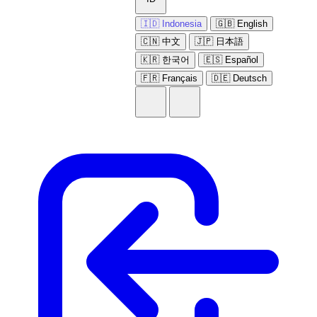
🇮🇩 Indonesia
🇬🇧 English
🇨🇳 中文
🇯🇵 日本語
🇰🇷 한국어
🇪🇸 Español
🇫🇷 Français
🇩🇪 Deutsch