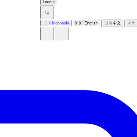
Logout
ID
🇮🇩 Indonesia
🇬🇧 English
🇨🇳 中文
🇯