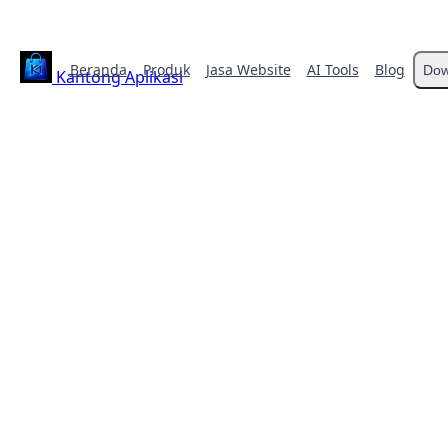
Beranda
Produk
Jasa Website
AI Tools
Blog
Dow
Kantong Aplikasi