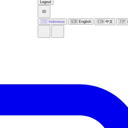
Logout
ID
🇮🇩 Indonesia
🇬🇧 English
🇨🇳 中文
🇯