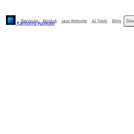
Beranda
Produk
Jasa Website
AI Tools
Blog
Dow
Kantong Aplikasi