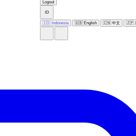
Logout
ID
🇮🇩 Indonesia
🇬🇧 English
🇨🇳 中文
🇯