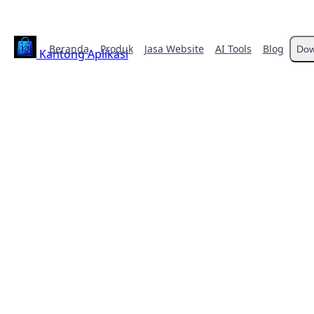
Beranda
Produk
Jasa Website
AI Tools
Blog
Dow
Kantong Aplikasi