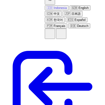
🇮🇩 Indonesia
🇬🇧 English
🇨🇳 中文
🇯🇵 日本語
🇰🇷 한국어
🇪🇸 Español
🇫🇷 Français
🇩🇪 Deutsch