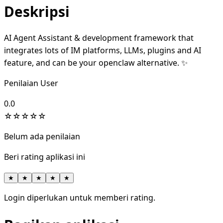
Deskripsi
AI Agent Assistant & development framework that
integrates lots of IM platforms, LLMs, plugins and AI
feature, and can be your openclaw alternative. ✨
Penilaian User
0.0
☆
☆
☆
☆
☆
Belum ada penilaian
Beri rating aplikasi ini
★
★
★
★
★
Login diperlukan untuk memberi rating.