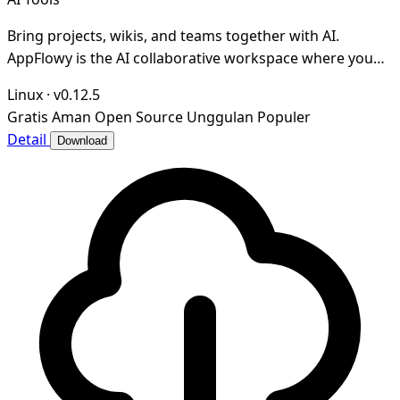
Bring projects, wikis, and teams together with AI.
AppFlowy is the AI collaborative workspace where you
achieve more without losing control of your da
Linux
·
v0.12.5
Gratis
Aman
Open Source
Unggulan
Populer
Detail
Download