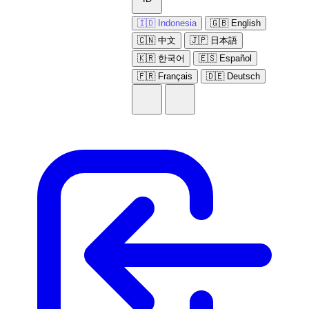
🇮🇩 Indonesia
🇬🇧 English
🇨🇳 中文
🇯🇵 日本語
🇰🇷 한국어
🇪🇸 Español
🇫🇷 Français
🇩🇪 Deutsch