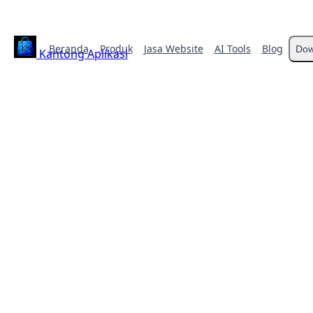
Beranda
Produk
Jasa Website
AI Tools
Blog
Dow
Kantong Aplikasi