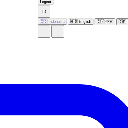
Logout
ID
🇮🇩 Indonesia
🇬🇧 English
🇨🇳 中文
🇯