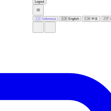
Logout
ID
🇮🇩 Indonesia
🇬🇧 English
🇨🇳 中文
🇯