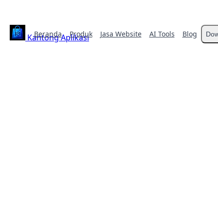
Beranda
Produk
Jasa Website
AI Tools
Blog
Dow
Kantong Aplikasi