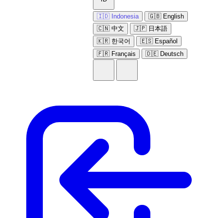
🇮🇩 Indonesia
🇬🇧 English
🇨🇳 中文
🇯🇵 日本語
🇰🇷 한국어
🇪🇸 Español
🇫🇷 Français
🇩🇪 Deutsch