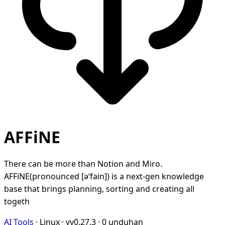
AFFiNE
There can be more than Notion and Miro.
AFFiNE(pronounced [ə‘fain]) is a next-gen knowledge
base that brings planning, sorting and creating all
togeth
AI Tools
·
Linux
·
vv0.27.3
·
0 unduhan