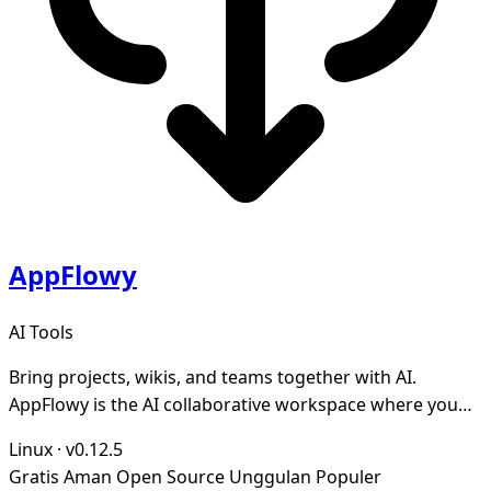
AppFlowy
AI Tools
Bring projects, wikis, and teams together with AI.
AppFlowy is the AI collaborative workspace where you
achieve more without losing control of your da
Linux
·
v0.12.5
Gratis
Aman
Open Source
Unggulan
Populer