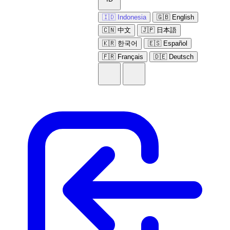
🇮🇩 Indonesia
🇬🇧 English
🇨🇳 中文
🇯🇵 日本語
🇰🇷 한국어
🇪🇸 Español
🇫🇷 Français
🇩🇪 Deutsch