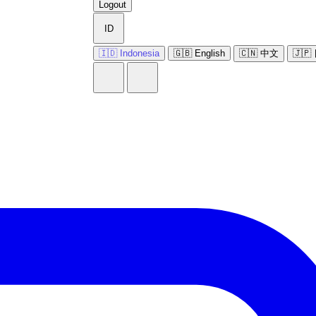
Logout
ID
🇮🇩 Indonesia
🇬🇧 English
🇨🇳 中文
🇯