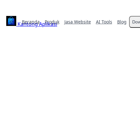
Beranda
Produk
Jasa Website
AI Tools
Blog
Dow
Kantong Aplikasi